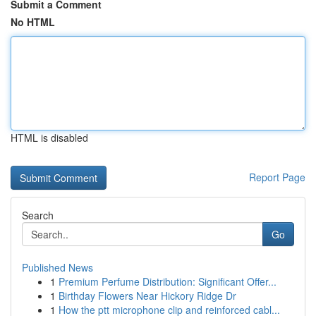
Submit a Comment
No HTML
HTML is disabled
Report Page
Search
Go
Published News
1
Premium Perfume Distribution: Significant Offer...
1
Birthday Flowers Near Hickory Ridge Dr
1
How the ptt microphone clip and reinforced cabl...