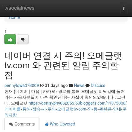
Home
tvsocialnews
Togg
navi
Home
1
네이버 연결 시 주의! 오메글랫
tv.com 와 관련된 알림 주의할
점
pennyfqwa078009
31 days ago
News
Discuss
현재 {네이버 | 다음 | 카카오) 경로를 통해 오메글랫 비닷컴에 들어
가는 사용자분들이 다수 확인된다는 사실이 확인되었습니다 . 그런
데, 오메글랫
https://denisyphv062855.59bloggers.com/41873808/
네이버를-통해-접속-시-주의-오메글랫tv-com-와-동-관련된-안내-주
의사항
Comments
Who Upvoted