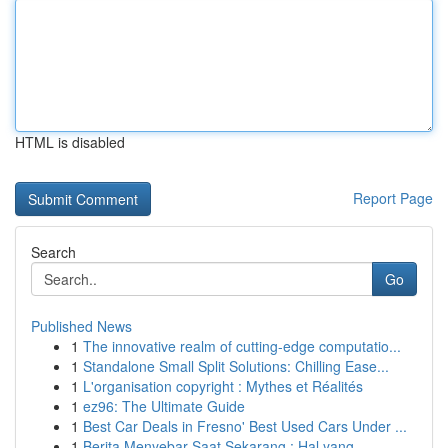
HTML is disabled
Report Page
Search
Go
Published News
1
The innovative realm of cutting-edge computatio...
1
Standalone Small Split Solutions: Chilling Ease...
1
L'organisation copyright : Mythes et Réalités
1
ez96: The Ultimate Guide
1
Best Car Deals in Fresno' Best Used Cars Under ...
1
Berita Menyebar Saat Sekarang : Hal yang