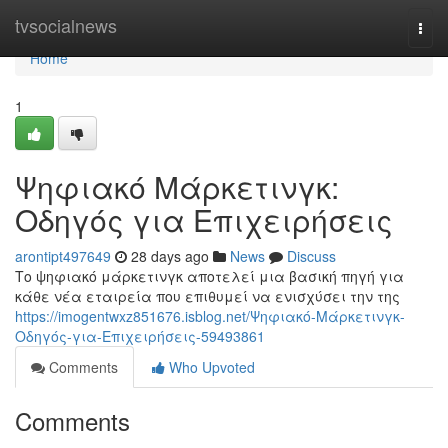
Home
tvsocialnews
Togg
navi
Home
1
Ψηφιακό Μάρκετινγκ:
Οδηγός για Επιχειρήσεις
arontipt497649
28 days ago
News
Discuss
Το ψηφιακό μάρκετινγκ αποτελεί μια βασική πηγή για
κάθε νέα εταιρεία που επιθυμεί να ενισχύσει την της
https://imogentwxz851676.isblog.net/Ψηφιακό-Μάρκετινγκ-
Οδηγός-για-Επιχειρήσεις-59493861
Comments
Who Upvoted
Comments