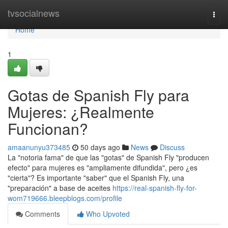
Home
tvsocialnews
Togg
navi
Home
1
Gotas de Spanish Fly para
Mujeres: ¿Realmente
Funcionan?
amaanunyu373485
50 days ago
News
Discuss
La "notoria fama" de que las "gotas" de Spanish Fly "producen
efecto" para mujeres es "ampliamente difundida", pero ¿es
"cierta"? Es importante "saber" que el Spanish Fly, una
"preparación" a base de aceites
https://real-spanish-fly-for-
wom719666.bleepblogs.com/profile
Comments
Who Upvoted