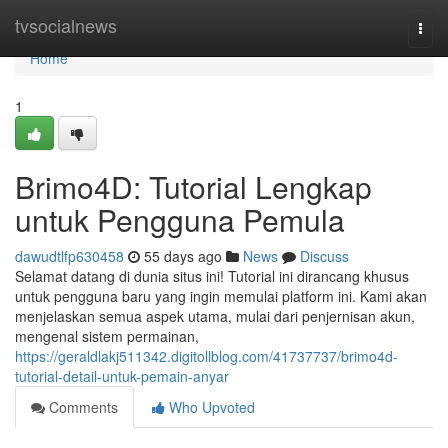
Home
tvsocialnews
Togg
navi
Home
1
Brimo4D: Tutorial Lengkap
untuk Pengguna Pemula
dawudtlfp630458
55 days ago
News
Discuss
Selamat datang di dunia situs ini! Tutorial ini dirancang khusus
untuk pengguna baru yang ingin memulai platform ini. Kami akan
menjelaskan semua aspek utama, mulai dari penjernisan akun,
mengenal sistem permainan,
https://geraldlakj511342.digitollblog.com/41737737/brimo4d-
tutorial-detail-untuk-pemain-anyar
Comments
Who Upvoted