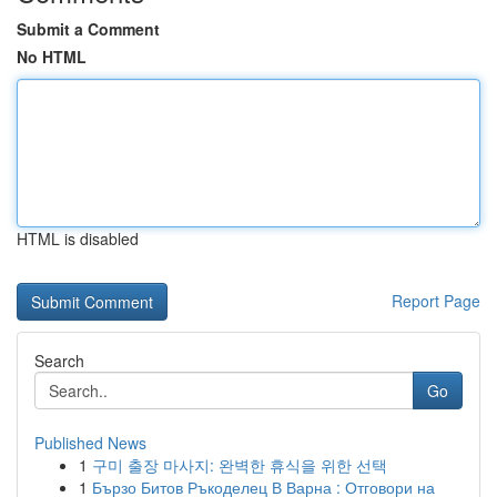
Submit a Comment
No HTML
HTML is disabled
Report Page
Search
Go
Published News
1
구미 출장 마사지: 완벽한 휴식을 위한 선택
1
Бързо Битов Ръкоделец В Варна : Отговори на