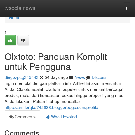
Home
tvsocialnews
Togg
navi
Home
1
Olxtoto: Panduan Komplit
untuk Pengguna
diegozpcg345443
54 days ago
News
Discuss
Ingin memulai dengan platform ini? Artikel ini akan menuntun
Anda! Olxtoto adalah platform populer untuk menjual berbagai
produk, mulai dari kendaraan bekas hingga properti yang mau
Anda lakukan. Pahami tahap mendaftar
https://annierqka742636.bloggerbags.com/profile
Comments
Who Upvoted
Comments