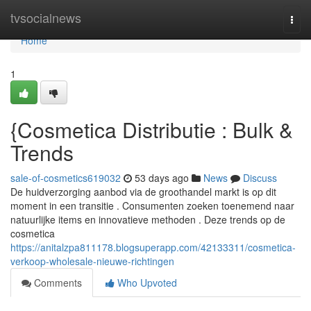
Home
tvsocialnews
Togg
navi
Home
1
{Cosmetica Distributie : Bulk &
Trends
sale-of-cosmetics619032
53 days ago
News
Discuss
De huidverzorging aanbod via de groothandel markt is op dit
moment in een transitie . Consumenten zoeken toenemend naar
natuurlijke items en innovatieve methoden . Deze trends op de
cosmetica
https://anitalzpa811178.blogsuperapp.com/42133311/cosmetica-
verkoop-wholesale-nieuwe-richtingen
Comments
Who Upvoted