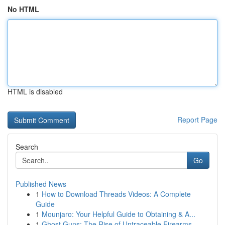
No HTML
HTML is disabled
Report Page
Search
Go
Published News
1
How to Download Threads Videos: A Complete
Guide
1
Mounjaro: Your Helpful Guide to Obtaining & A...
1
Ghost Guns: The Rise of Untraceable Firearms