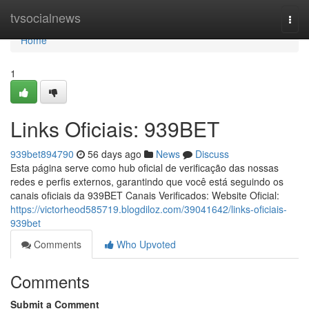
Home
tvsocialnews
Togg
navi
Home
1
Links Oficiais: 939BET
939bet894790
56 days ago
News
Discuss
Esta página serve como hub oficial de verificação das nossas
redes e perfis externos, garantindo que você está seguindo os
canais oficiais da 939BET Canais Verificados: Website Oficial:
https://victorheod585719.blogdiloz.com/39041642/links-oficiais-
939bet
Comments
Who Upvoted
Comments
Submit a Comment