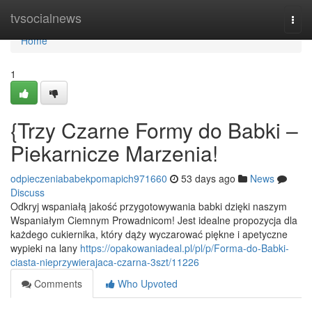
Home
tvsocialnews
Togg
navi
Home
1
{Trzy Czarne Formy do Babki –
Piekarnicze Marzenia!
odpieczeniababekpomapich971660
53 days ago
News
Discuss
Odkryj wspaniałą jakość przygotowywania babki dzięki naszym
Wspaniałym Ciemnym Prowadnicom! Jest idealne propozycja dla
każdego cukiernika, który dąży wyczarować piękne i apetyczne
wypieki na lany
https://opakowaniadeal.pl/pl/p/Forma-do-Babki-
ciasta-nieprzywierajaca-czarna-3szt/11226
Comments
Who Upvoted