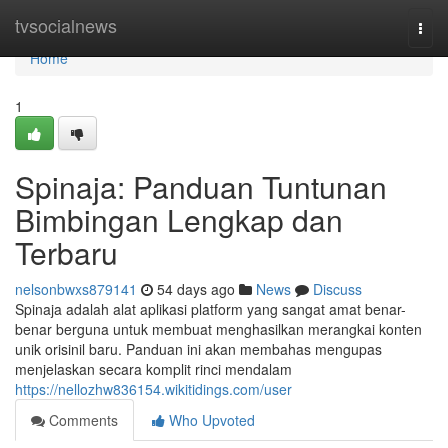
Home
tvsocialnews
Togg
navi
Home
1
Spinaja: Panduan Tuntunan
Bimbingan Lengkap dan
Terbaru
nelsonbwxs879141
54 days ago
News
Discuss
Spinaja adalah alat aplikasi platform yang sangat amat benar-
benar berguna untuk membuat menghasilkan merangkai konten
unik orisinil baru. Panduan ini akan membahas mengupas
menjelaskan secara komplit rinci mendalam
https://nellozhw836154.wikitidings.com/user
Comments
Who Upvoted