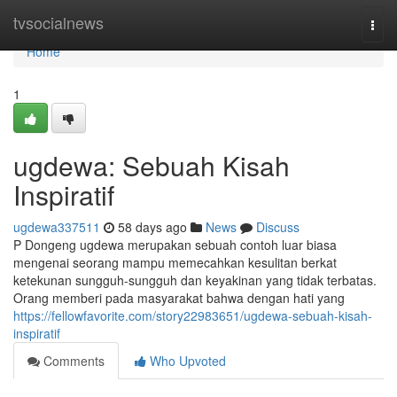
Home
tvsocialnews
Togg
navi
Home
1
ugdewa: Sebuah Kisah
Inspiratif
ugdewa337511
58 days ago
News
Discuss
P Dongeng ugdewa merupakan sebuah contoh luar biasa
mengenai seorang mampu memecahkan kesulitan berkat
ketekunan sungguh-sungguh dan keyakinan yang tidak terbatas.
Orang memberi pada masyarakat bahwa dengan hati yang
https://fellowfavorite.com/story22983651/ugdewa-sebuah-kisah-
inspiratif
Comments
Who Upvoted