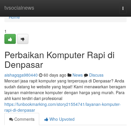
Home
tvsocialnews
Togg
navi
Home
1
Perbaikan Komputer Rapi di
Denpasar
aishagqga980440
60 days ago
News
Discuss
Mencari jasa rapit komputer yang terpercaya di Denpasar? Anda
sudah datang ke website yang tepat! Kami menawarkan beragam
layanan maintenance komputer dengan harga yang murah. Para
ahli kami terdiri dari profesional
https://funbookmarking.com/story21554741/layanan-komputer-
rapi-di-denpasar
Comments
Who Upvoted