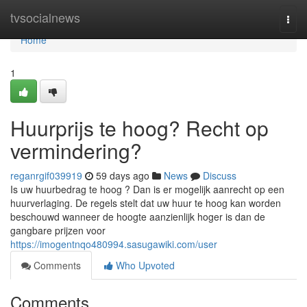
Home
tvsocialnews
Togg
navi
Home
1
Huurprijs te hoog? Recht op
vermindering?
reganrgif039919
59 days ago
News
Discuss
Is uw huurbedrag te hoog ? Dan is er mogelijk aanrecht op een
huurverlaging. De regels stelt dat uw huur te hoog kan worden
beschouwd wanneer de hoogte aanzienlijk hoger is dan de
gangbare prijzen voor
https://imogentnqo480994.sasugawiki.com/user
Comments
Who Upvoted
Comments