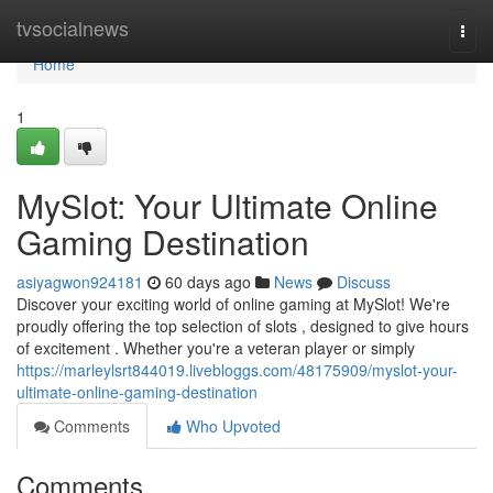
Home
tvsocialnews
Togg
navi
Home
1
MySlot: Your Ultimate Online
Gaming Destination
asiyagwon924181
60 days ago
News
Discuss
Discover your exciting world of online gaming at MySlot! We're
proudly offering the top selection of slots , designed to give hours
of excitement . Whether you're a veteran player or simply
https://marleylsrt844019.livebloggs.com/48175909/myslot-your-
ultimate-online-gaming-destination
Comments
Who Upvoted
Comments