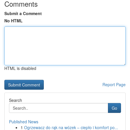
Comments
Submit a Comment
No HTML
HTML is disabled
Report Page
Search
Go
Published News
1
Ogrzewacz do rąk na wózek – ciepło i komfort po...