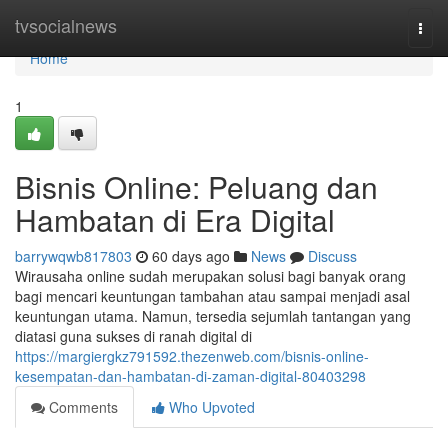
Home
tvsocialnews
Togg
navi
Home
1
Bisnis Online: Peluang dan
Hambatan di Era Digital
barrywqwb817803
60 days ago
News
Discuss
Wirausaha online sudah merupakan solusi bagi banyak orang
bagi mencari keuntungan tambahan atau sampai menjadi asal
keuntungan utama. Namun, tersedia sejumlah tantangan yang
diatasi guna sukses di ranah digital di
https://margiergkz791592.thezenweb.com/bisnis-online-
kesempatan-dan-hambatan-di-zaman-digital-80403298
Comments
Who Upvoted