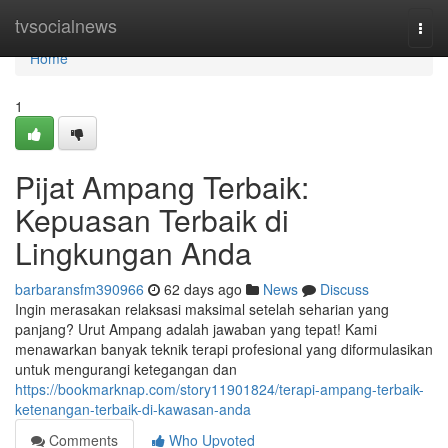
Home
tvsocialnews
Togg
navi
Home
1
Pijat Ampang Terbaik:
Kepuasan Terbaik di
Lingkungan Anda
barbaransfm390966
62 days ago
News
Discuss
Ingin merasakan relaksasi maksimal setelah seharian yang
panjang? Urut Ampang adalah jawaban yang tepat! Kami
menawarkan banyak teknik terapi profesional yang diformulasikan
untuk mengurangi ketegangan dan
https://bookmarknap.com/story11901824/terapi-ampang-terbaik-
ketenangan-terbaik-di-kawasan-anda
Comments
Who Upvoted