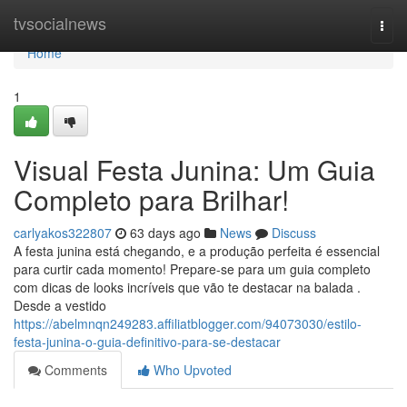
Home
tvsocialnews
Togg
navi
Home
1
Visual Festa Junina: Um Guia
Completo para Brilhar!
carlyakos322807
63 days ago
News
Discuss
A festa junina está chegando, e a produção perfeita é essencial
para curtir cada momento! Prepare-se para um guia completo
com dicas de looks incríveis que vão te destacar na balada .
Desde a vestido
https://abelmnqn249283.affiliatblogger.com/94073030/estilo-
festa-junina-o-guia-definitivo-para-se-destacar
Comments
Who Upvoted