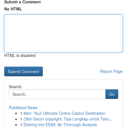
Submit a Comment
No HTML
HTML is disabled
Report Page
Search
Go
Published News
1
88m: Your Ultimate Online Casino Destination
1
{Slot Gacor copyright: Tips Lengkap untuk Tahu...
1
Delving into EE88: An Thorough Analysis