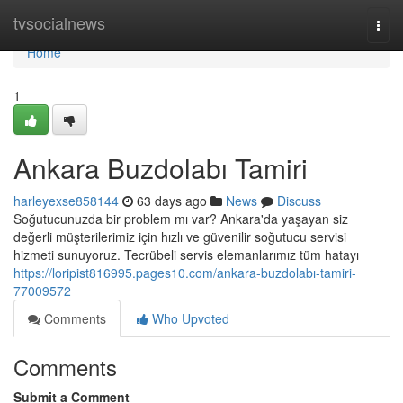
Home
tvsocialnews
Togg
navi
Home
1
Ankara Buzdolabı Tamiri
harleyexse858144
63 days ago
News
Discuss
Soğutucunuzda bir problem mı var? Ankara'da yaşayan siz
değerli müşterilerimiz için hızlı ve güvenilir soğutucu servisi
hizmeti sunuyoruz. Tecrübeli servis elemanlarımız tüm hatayı
https://loripist816995.pages10.com/ankara-buzdolabı-tamiri-
77009572
Comments
Who Upvoted
Comments
Submit a Comment