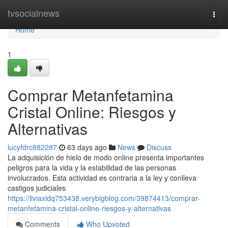
Home
tvsocialnews
Togg
navi
Home
1
Comprar Metanfetamina
Cristal Online: Riesgos y
Alternativas
lucyfdrc882287
63 days ago
News
Discuss
La adquisición de hielo de modo online presenta importantes
peligros para la vida y la estabilidad de las personas
involucrados. Esta actividad es contraria a la ley y conlleva
castigos judiciales
https://liviaxidq753438.verybigblog.com/39874413/comprar-
metanfetamina-cristal-online-riesgos-y-alternativas
Comments
Who Upvoted