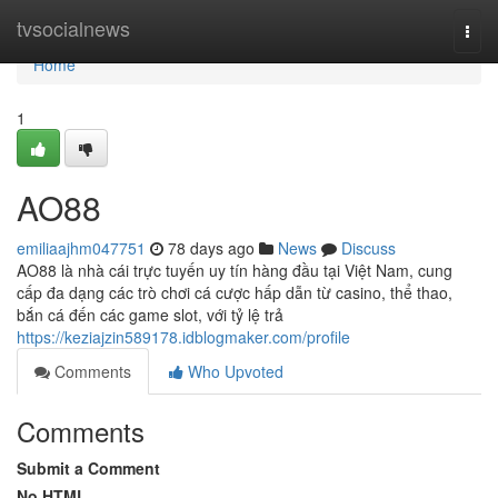
Home
tvsocialnews
Togg
navi
Home
1
AO88
emiliaajhm047751
78 days ago
News
Discuss
AO88 là nhà cái trực tuyến uy tín hàng đầu tại Việt Nam, cung
cấp đa dạng các trò chơi cá cược hấp dẫn từ casino, thể thao,
bắn cá đến các game slot, với tỷ lệ trả
https://keziajzin589178.idblogmaker.com/profile
Comments
Who Upvoted
Comments
Submit a Comment
No HTML