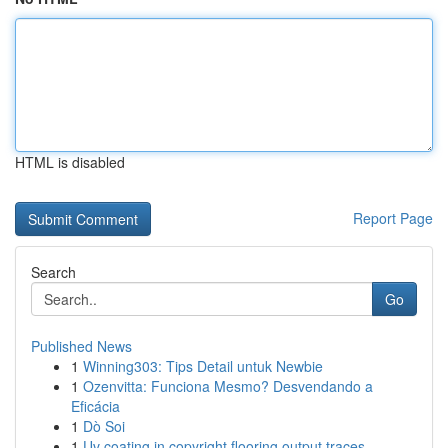
HTML is disabled
Report Page
Search
Go
Published News
1
Winning303: Tips Detail untuk Newbie
1
Ozenvitta: Funciona Mesmo? Desvendando a
Eficácia
1
Dò Soi
1
Uv coating in copyright flooring output traces ...