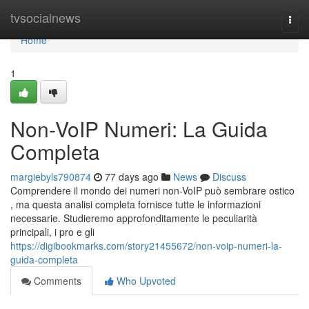
Home
tvsocialnews
Togg
navi
Home
1
Non-VoIP Numeri: La Guida
Completa
margiebyls790874
77 days ago
News
Discuss
Comprendere il mondo dei numeri non-VoIP può sembrare ostico
, ma questa analisi completa fornisce tutte le informazioni
necessarie. Studieremo approfonditamente le peculiarità
principali, i pro e gli
https://digibookmarks.com/story21455672/non-voip-numeri-la-
guida-completa
Comments
Who Upvoted