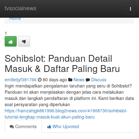
Home
tvsocialnews
Togg
navi
Home
1
Sohibslot: Panduan Detail
Masuk & Daftar Paling Baru
emilietjyf381766
80 days ago
News
Discuss
Ingin mendapatkan pengalaman taruhan yang seru di Sohibslot?
Panduan ini akan menjelaskan dengan jelas cara melakukan
masuk dan langkah pendaftaran di platform ini. Kami berikan data
soal persyaratan yang diperlukan
https://hamzahjgk861996.blog2news.com/41908730/sohibslot-
tutorial-lengkap-masuk-buat-akun-paling-baru
Comments
Who Upvoted