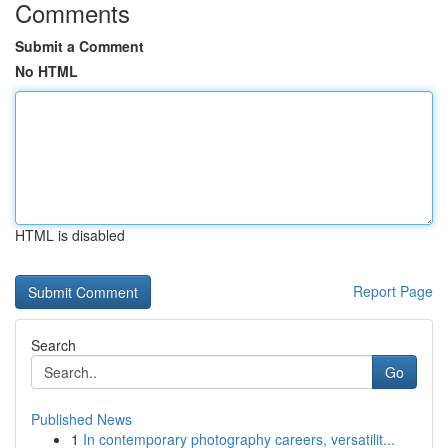
Comments
Submit a Comment
No HTML
HTML is disabled
Report Page
Search
Go
Published News
1
In contemporary photography careers, versatilit...