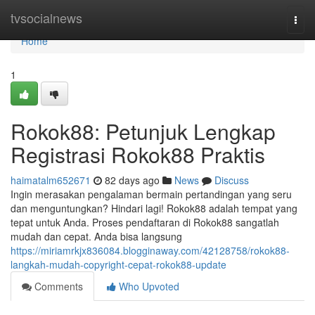
Home
tvsocialnews
Togg
navi
Home
1
Rokok88: Petunjuk Lengkap
Registrasi Rokok88 Praktis
haimatalm652671
82 days ago
News
Discuss
Ingin merasakan pengalaman bermain pertandingan yang seru
dan menguntungkan? Hindari lagi! Rokok88 adalah tempat yang
tepat untuk Anda. Proses pendaftaran di Rokok88 sangatlah
mudah dan cepat. Anda bisa langsung
https://miriamrkjx836084.blogginaway.com/42128758/rokok88-
langkah-mudah-copyright-cepat-rokok88-update
Comments
Who Upvoted