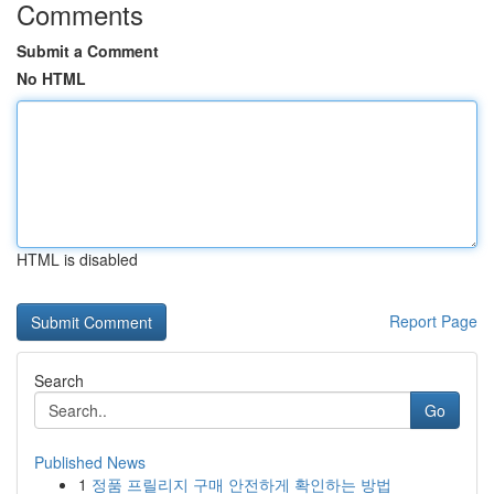
Comments
Submit a Comment
No HTML
HTML is disabled
Report Page
Search
Go
Published News
1
정품 프릴리지 구매 안전하게 확인하는 방법