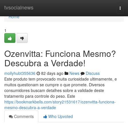
Home
tvsocialnews
Togg
navi
Home
1
Ozenvitta: Funciona Mesmo?
Descubra a Verdade!
mollyhubt355636
82 days ago
News
Discuss
Este produto tem provocado muita curiosidade ultimamente, e
muitos questionam se cumpre o que promete. Diversos
consumidores buscam detalhes sobre a validade deste
tratamento para controle do peso. Este
https://bookmarkbells.com/story21531617/ozenvitta-funciona-
mesmo-descubra-a-verdade
Comments
Who Upvoted