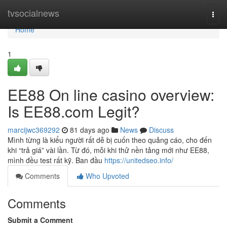
Home
tvsocialnews
Togg
navi
Home
1
EE88 On line casino overview:
Is EE88.com Legit?
marcijwc369292
81 days ago
News
Discuss
Mình từng là kiểu người rất dễ bị cuốn theo quảng cáo, cho đến
khi “trả giá” vài lần. Từ đó, mỗi khi thử nền tảng mới như EE88,
mình đều test rất kỹ. Ban đầu
https://unitedseo.info/
Comments
Who Upvoted
Comments
Submit a Comment