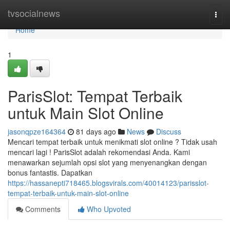
Home
tvsocialnews
Togg
navi
Home
1
ParisSlot: Tempat Terbaik
untuk Main Slot Online
jasonqpze164364
81 days ago
News
Discuss
Mencari tempat terbaik untuk menikmati slot online ? Tidak usah
mencari lagi ! ParisSlot adalah rekomendasi Anda. Kami
menawarkan sejumlah opsi slot yang menyenangkan dengan
bonus fantastis. Dapatkan
https://hassanepti718465.blogsvirals.com/40014123/parisslot-
tempat-terbaik-untuk-main-slot-online
Comments
Who Upvoted