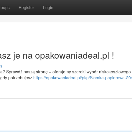
roups
Register
Login
sz je na opakowaniadeal.pl !
ss
a? Sprawdź naszą stronę – oferujemy szeroki wybór niskokosztowego
 gdy potrzebujesz
https://opakowaniadeal.pl/pl/p/Slomka-papierowa-20c