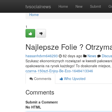
Home
tvsocialnews
Home
New
Submit
G
Home
1
Najlepsze Folie ? Otrzyma
hassanhdvm646293
82 days ago
News
Discu
Szukasz ekonomicznych rozwiązań w kwestii pakowani
opakowania na rynek każdego! To doskonałe miejsce,
czarna-150szt-Enjoy-Be-Eco-16484/13346
Comments
Who Upvoted
Comments
Submit a Comment
No HTML