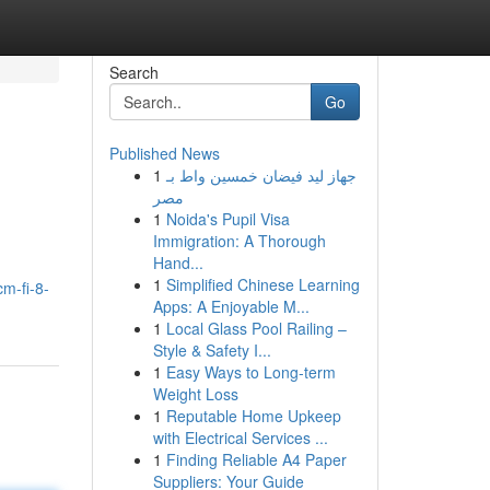
Search
Go
Published News
1
جهاز ليد فيضان خمسين واط بـ
مصر
1
Noida's Pupil Visa
Immigration: A Thorough
Hand...
1
Simplified Chinese Learning
m-fi-8-
Apps: A Enjoyable M...
1
Local Glass Pool Railing –
Style & Safety I...
1
Easy Ways to Long-term
Weight Loss
1
Reputable Home Upkeep
with Electrical Services ...
1
Finding Reliable A4 Paper
Suppliers: Your Guide