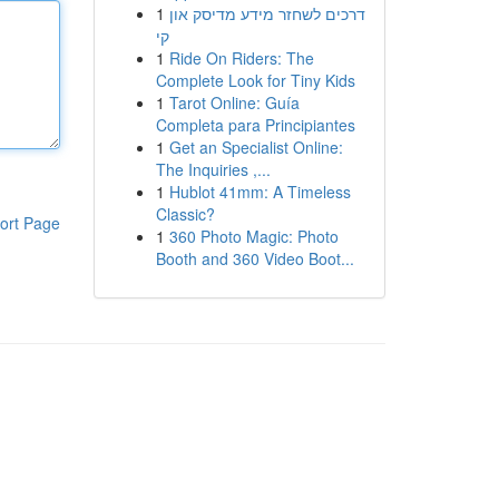
1
דרכים לשחזר מידע מדיסק און
קי
1
Ride On Riders: The
Complete Look for Tiny Kids
1
Tarot Online: Guía
Completa para Principiantes
1
Get an Specialist Online:
The Inquiries ,...
1
Hublot 41mm: A Timeless
Classic?
ort Page
1
360 Photo Magic: Photo
Booth and 360 Video Boot...