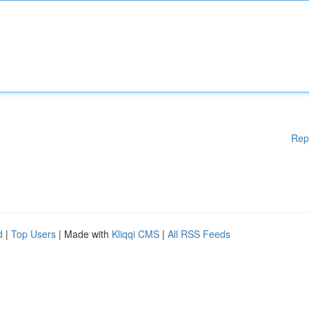
Rep
d
|
Top Users
| Made with
Kliqqi CMS
|
All RSS Feeds