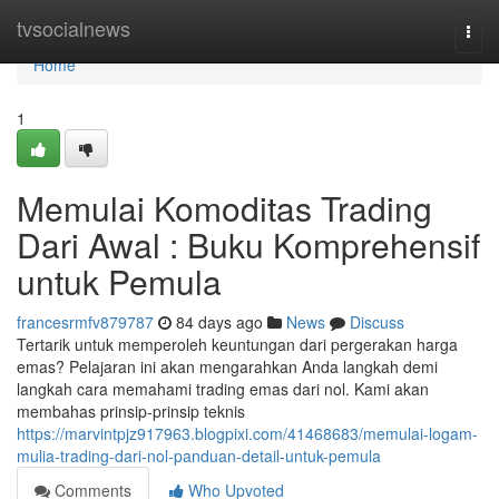
Home
tvsocialnews
Togg
navi
Home
1
Memulai Komoditas Trading
Dari Awal : Buku Komprehensif
untuk Pemula
francesrmfv879787
84 days ago
News
Discuss
Tertarik untuk memperoleh keuntungan dari pergerakan harga
emas? Pelajaran ini akan mengarahkan Anda langkah demi
langkah cara memahami trading emas dari nol. Kami akan
membahas prinsip-prinsip teknis
https://marvintpjz917963.blogpixi.com/41468683/memulai-logam-
mulia-trading-dari-nol-panduan-detail-untuk-pemula
Comments
Who Upvoted