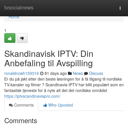
Home
tvsocialnews
Togg
navi
Home
1
Skandinavisk IPTV: Din
Anbefaling til Avspilling
ronaldncwh159316
81 days ago
News
Discuss
Er du på jakt etter den beste løsningen for å få tilgang til nordiske
TV-kanaler og filmer ? Scandinavia IPTV har blitt populært som en
fantastisk tjeneste for å nyte alt det det nordiske området
https://iptvscandinaviapro.com/
Comments
Who Upvoted
Comments