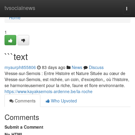
Home
tvsocialnews
Togg
navi
Home
1
```text
myaurph855806
83 days ago
News
Discuss
Vresse-sur-Semois : Entre Histoire et Nature Située au cœur de
Vresse-sur-Semois, est nichée, un coin, d'exception,, où l'histoire,
se harmonieusement pour la riche, faune et flore environnante.
https://www.kayaksemois-ardenne.be/la-roche
Comments
Who Upvoted
Comments
Submit a Comment
No HTML