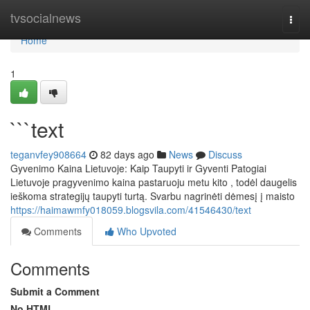
Home
tvsocialnews
Togg
navi
Home
1
```text
teganvfey908664
82 days ago
News
Discuss
Gyvenimo Kaina Lietuvoje: Kaip Taupyti ir Gyventi Patogiai
Lietuvoje pragyvenimo kaina pastaruoju metu kito , todėl daugelis
ieškoma strategijų taupyti turtą. Svarbu nagrinėti dėmesį į maisto
https://haimawmfy018059.blogsvila.com/41546430/text
Comments
Who Upvoted
Comments
Submit a Comment
No HTML