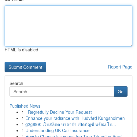
HTML is disabled
Report Page
Search
Go
Published News
1
I Regretfully Decline Your Request
1
Enhance your radiance with Hudvård Kungsholmen
1
g2g899: เว็บสล็อต บาคาร่า เปิดบัญชี พร้อม โป...
1
Understanding UK Car Insurance
1
How to Choose las vegas top Tree Trimming Servi...