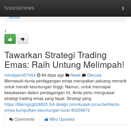
Home
tvsocialnews
Togg
navi
Home
1
Tawarkan Strategi Trading
Emas: Raih Untung Melimpah!
minatppn457064
84 days ago
News
Discuss
Memasuki dunia perdagangan emas merupakan peluang menarik
untuk meraih keuntungan tinggi. Namun, untuk mencapai
kesuksesan dalam perdagangan ini, Anda perlu menguasai
strategi trading emas yang tepat. Strategi yang
https://lilianxgcg026825.full-design.com/kuasai-jurus-berbisnis-
emas-kumpulkan-keuntungan-lucar-83259672
Comments
Who Upvoted