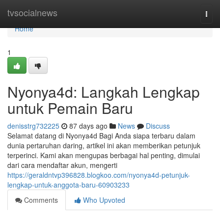
Home
tvsocialnews
Togg
navi
Home
1
Nyonya4d: Langkah Lengkap
untuk Pemain Baru
denisstrg732225
87 days ago
News
Discuss
Selamat datang di Nyonya4d Bagi Anda siapa terbaru dalam
dunia pertaruhan daring, artikel ini akan memberikan petunjuk
terperinci. Kami akan mengupas berbagai hal penting, dimulai
dari cara mendaftar akun, mengerti
https://geraldntvp396828.blogkoo.com/nyonya4d-petunjuk-
lengkap-untuk-anggota-baru-60903233
Comments
Who Upvoted