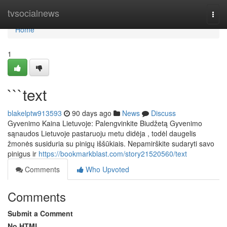
Home
tvsocialnews
Togg
navi
Home
1
```text
blakelptw913593
90 days ago
News
Discuss
Gyvenimo Kaina Lietuvoje: Palengvinkite Biudžetą Gyvenimo
sąnaudos Lietuvoje pastaruoju metu didėja , todėl daugelis
žmonės susiduria su pinigų iššūkiais. Nepamirškite sudaryti savo
pinigus ir
https://bookmarkblast.com/story21520560/text
Comments
Who Upvoted
Comments
Submit a Comment
No HTML