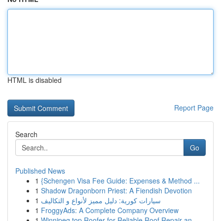
HTML is disabled
Report Page
Search
Go
Published News
1
{Schengen Visa Fee Guide: Expenses & Method ...
1
Shadow Dragonborn Priest: A Fiendish Devotion
1
سيارات كورية: دليل مميز لأنواع و التكاليف
1
FroggyAds: A Complete Company Overview
1
Winnipeg top Roofer for Reliable Roof Repair an...