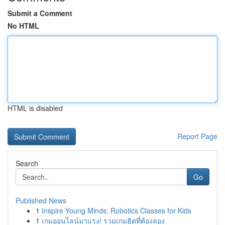
Submit a Comment
No HTML
HTML is disabled
Report Page
Search
Go
Published News
1
Inspire Young Minds: Robotics Classes for Kids
1
เกมออนไลน์มาแรง! รวมเกมฮิตที่ต้องลอง