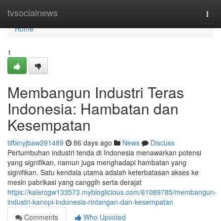
Home
tvsocialnews
Togg
navi
Home
1
Membangun Industri Teras
Indonesia: Hambatan dan
Kesempatan
tiffanyjbaw291489
86 days ago
News
Discuss
Pertumbuhan industri tenda di Indonesia menawarkan potensi
yang signifikan, namun juga menghadapi hambatan yang
signifikan. Satu kendala utama adalah keterbatasan akses ke
mesin pabrikasi yang canggih serta derajat
https://kalercgw133573.mybloglicious.com/61089785/membangun-
industri-kanopi-indonesia-rintangan-dan-kesempatan
Comments
Who Upvoted