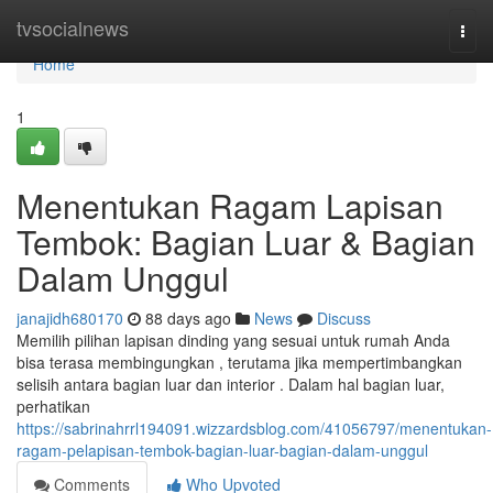
Home
tvsocialnews
Togg
navi
Home
1
Menentukan Ragam Lapisan
Tembok: Bagian Luar & Bagian
Dalam Unggul
janajidh680170
88 days ago
News
Discuss
Memilih pilihan lapisan dinding yang sesuai untuk rumah Anda
bisa terasa membingungkan , terutama jika mempertimbangkan
selisih antara bagian luar dan interior . Dalam hal bagian luar,
perhatikan
https://sabrinahrrl194091.wizzardsblog.com/41056797/menentukan-
ragam-pelapisan-tembok-bagian-luar-bagian-dalam-unggul
Comments
Who Upvoted