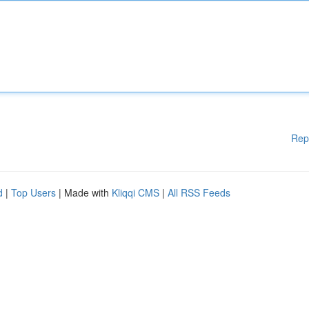
Rep
d
|
Top Users
| Made with
Kliqqi CMS
|
All RSS Feeds