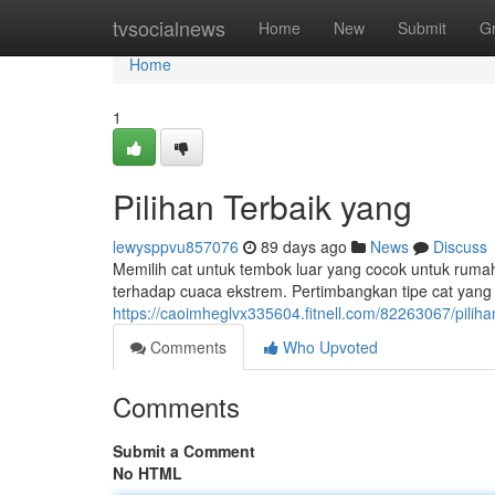
Home
tvsocialnews
Home
New
Submit
G
Home
1
Pilihan Terbaik yang
lewysppvu857076
89 days ago
News
Discuss
Memilih cat untuk tembok luar yang cocok untuk rum
terhadap cuaca ekstrem. Pertimbangkan tipe cat yang
https://caoimheglvx335604.fitnell.com/82263067/piliha
Comments
Who Upvoted
Comments
Submit a Comment
No HTML