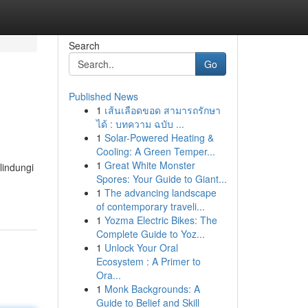
Search
Go
Published News
1
เส้นเลือดขอด สามารถรักษา
ได้ : บทความ ฉบับ ...
1
Solar-Powered Heating &
Cooling: A Green Temper...
1
Great White Monster
lindungi
Spores: Your Guide to Giant...
1
The advancing landscape
of contemporary traveli...
1
Yozma Electric Bikes: The
Complete Guide to Yoz...
1
Unlock Your Oral
Ecosystem : A Primer to
Ora...
1
Monk Backgrounds: A
Guide to Belief and Skill