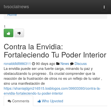
Home
tvsocialnews
Togg
navi
Home
1
Contra la Envidia:
Fortaleciendo Tu Poder Interior
ronalddldl986311
90 days ago
News
Discuss
La envidia puede ser una fuerte carga, minando tu paz y
obstaculizando tu progreso . Es crucial comprender que la
reacción de la frustración de otros no es un reflejo de tu valor ,
sino una manifestación de
https://shaniajdgm216515.losblogos.com/39933393/contra-la-
envidia-fortaleciendo-tu-poder-interior
Comments
Who Upvoted