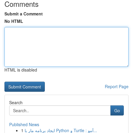
Comments
Submit a Comment
No HTML
HTML is disabled
Report Page
Search
Go
Published News
1
ایجاد برنامه مار با Python و Turtle : آمو...