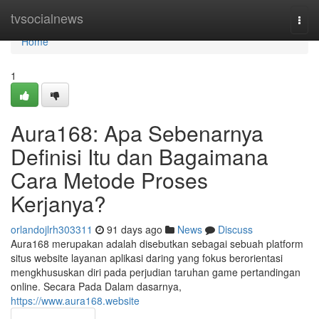
Home
tvsocialnews
Togg
navi
Home
1
Aura168: Apa Sebenarnya
Definisi Itu dan Bagaimana
Cara Metode Proses
Kerjanya?
orlandojlrh303311
91 days ago
News
Discuss
Aura168 merupakan adalah disebutkan sebagai sebuah platform
situs website layanan aplikasi daring yang fokus berorientasi
mengkhususkan diri pada perjudian taruhan game pertandingan
online. Secara Pada Dalam dasarnya,
https://www.aura168.website