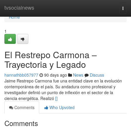
Home
tvsocialnews
Togg
navi
Home
1
El Restrepo Carmona –
Trayectoria y Legado
hannathbb057977
90 days ago
News
Discuss
Jaime Restrepo Carmona fue una entidad clave en la evolución
contemporánea de el país. Su andadura como profesional y
investigador definió un punto de inflexión en el sector de la
ciencia energética. Realizó
[]
Comments
Who Upvoted
Comments