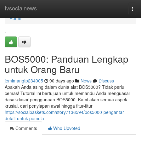
Home
tvsocialnews
Togg
navi
Home
1
BOS5000: Panduan Lengkap
untuk Orang Baru
jemimangfp234005
90 days ago
News
Discuss
Apakah Anda asing dalam dunia alat BOS5000? Tidak perlu
cemas! Tutorial ini bertujuan untuk memandu Anda menguasai
dasar-dasar penggunaan BOS5000. Kami akan semua aspek
krusial, dari penyiapan awal hingga fitur-fitur
https://socialbaskets.com/story7136594/bos5000-pengantar-
detail-untuk-pemula
Comments
Who Upvoted