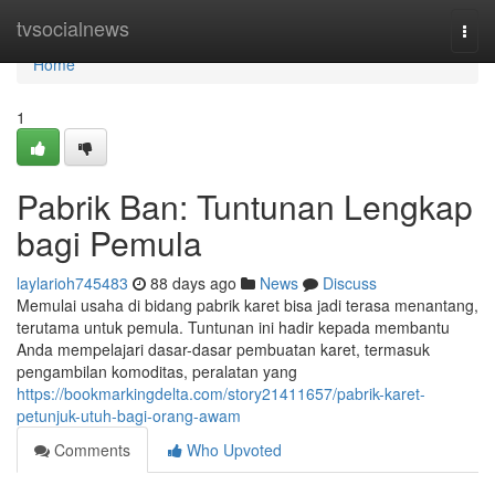
Home
tvsocialnews
Togg
navi
Home
1
Pabrik Ban: Tuntunan Lengkap
bagi Pemula
laylarioh745483
88 days ago
News
Discuss
Memulai usaha di bidang pabrik karet bisa jadi terasa menantang,
terutama untuk pemula. Tuntunan ini hadir kepada membantu
Anda mempelajari dasar-dasar pembuatan karet, termasuk
pengambilan komoditas, peralatan yang
https://bookmarkingdelta.com/story21411657/pabrik-karet-
petunjuk-utuh-bagi-orang-awam
Comments
Who Upvoted