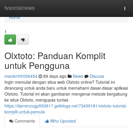
Home
tvsocialnews
Togg
navi
Home
1
Olxtoto: Panduan Komplit
untuk Pengguna
macienhfr056454
89 days ago
News
Discuss
Ingin memulai dengan situs web Olxtoto online? Tutorial ini
dirancang untuk anda baru untuk memahami dasar-dasar aplikasi
Olxtoto. Tutorial ini akan gambaran mengenai metode bergabung
ke situs Olxtoto, mengupas tuntas
https://darrenzugp550817.getblogs.net/73439181/olxtoto-tutorial-
komplit-untuk-pemula
Comments
Who Upvoted