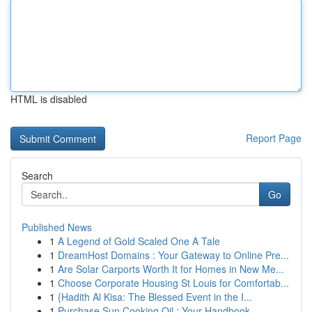
HTML is disabled
Report Page
Search
Go
Published News
1
A Legend of Gold Scaled One A Tale
1
DreamHost Domains : Your Gateway to Online Pre...
1
Are Solar Carports Worth It for Homes in New Me...
1
Choose Corporate Housing St Louis for Comfortab...
1
{Hadith Al Kisa: The Blessed Event in the I...
1
Purchase Sun Cooking Oil : Your Handbook ...