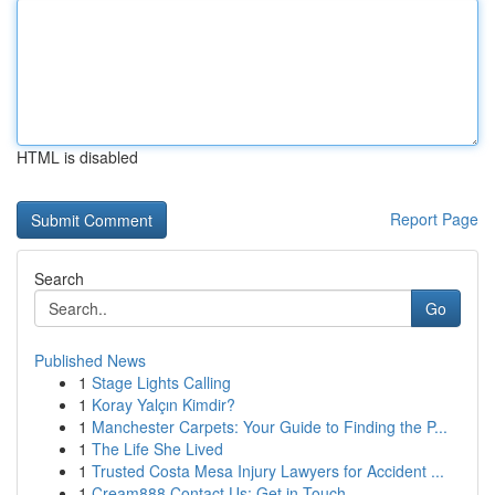
HTML is disabled
Report Page
Search
Go
Published News
1
Stage Lights Calling
1
Koray Yalçın Kimdir?
1
Manchester Carpets: Your Guide to Finding the P...
1
The Life She Lived
1
Trusted Costa Mesa Injury Lawyers for Accident ...
1
Cream888 Contact Us: Get in Touch