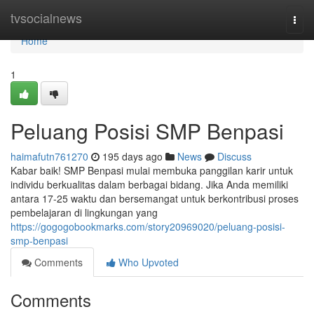
Home
tvsocialnews
Togg
navi
Home
1
Peluang Posisi SMP Benpasi
haimafutn761270
195 days ago
News
Discuss
Kabar baik! SMP Benpasi mulai membuka panggilan karir untuk
individu berkualitas dalam berbagai bidang. Jika Anda memiliki
antara 17-25 waktu dan bersemangat untuk berkontribusi proses
pembelajaran di lingkungan yang
https://gogogobookmarks.com/story20969020/peluang-posisi-
smp-benpasi
Comments
Who Upvoted
Comments